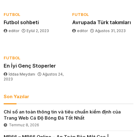
FUTBOL
FUTBOL
Futbol sohbeti
Avrupada Türk takımları
editor
Eylül 2, 2023
editor
Ağustos 31, 2023
FUTBOL
En İyi Genç Stoperler
İddaa Meydanı
Ağustos 24,
2023
Son Yazılar
Chỉ số an toàn thông tin và tiêu chuẩn kiểm định của
Trang Web Cá Độ Bóng Đá Tốt Nhất
Temmuz 8, 2026
MB66 – MB66 Online – An Toàn Bảo Mật Cao |