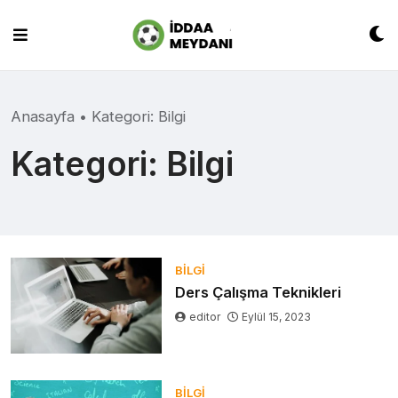
Skip
to
content
Anasayfa
•
Kategori:
Bilgi
Kategori:
Bilgi
BILGI
Ders Çalışma Teknikleri
editor
Eylül 15, 2023
BILGI