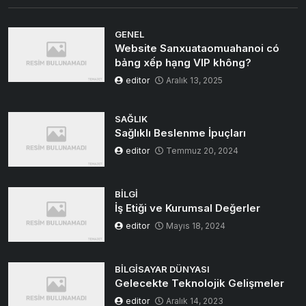
GENEL
Website Sanxuataomuahanoi có
bảng xếp hạng VIP không?
editor
Aralık 13, 2025
SAĞLIK
Sağlıklı Beslenme İpuçları
editor
Temmuz 20, 2024
BILGI
İş Etiği ve Kurumsal Değerler
editor
Mayıs 18, 2024
BILGISAYAR DÜNYASI
Gelecekte Teknolojik Gelişmeler
editor
Aralık 14, 2023