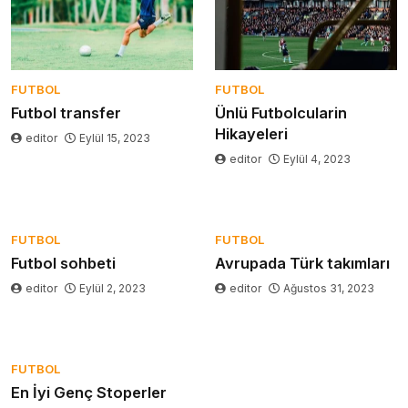
FUTBOL
FUTBOL
Futbol transfer
Ünlü Futbolcularin
Hikayeleri
editor
Eylül 15, 2023
editor
Eylül 4, 2023
FUTBOL
FUTBOL
Futbol sohbeti
Avrupada Türk takımları
editor
Eylül 2, 2023
editor
Ağustos 31, 2023
FUTBOL
En İyi Genç Stoperler