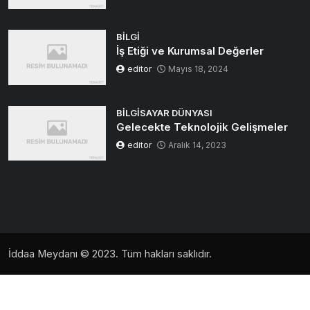
BILGI
İş Etiği ve Kurumsal Değerler
editor
Mayıs 18, 2024
BILGISAYAR DÜNYASI
Gelecekte Teknolojik Gelişmeler
editor
Aralık 14, 2023
İddaa Meydanı © 2023. Tüm hakları saklıdır.