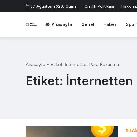
Skip
07 Ağustos 2026, Cuma
Gizlilik Politikası
Hakkımı
to
content
Anasayfa
Genel
Haber
Spor
Anasayfa
•
Etiket:
İnternetten Para Kazanma
Etiket:
İnternette
BILG