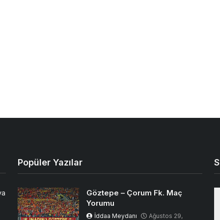
Popüler Yazılar
S
Göztepe – Çorum Fk. Maç
ya
Yorumu
İddaa Meydanı
Ağustos 29,