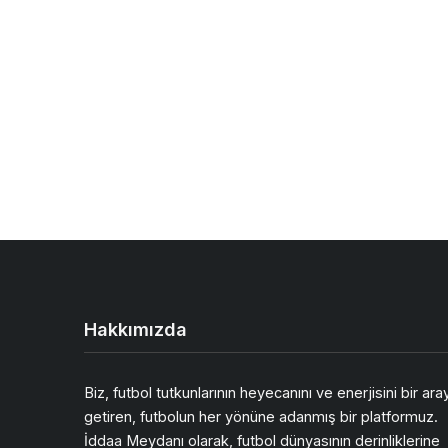
Hakkımızda
Biz, futbol tutkunlarının heyecanını ve enerjisini bir ara
getiren, futbolun her yönüne adanmış bir platformuz.
İddaa Meydanı olarak, futbol dünyasının derinliklerine