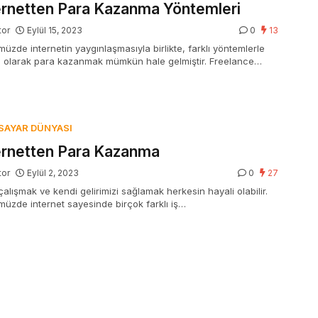
ernetten Para Kazanma Yöntemleri
tor
Eylül 15, 2023
0
13
üzde internetin yaygınlaşmasıyla birlikte, farklı yöntemlerle
e olarak para kazanmak mümkün hale gelmiştir. Freelance
ma,…
ISAYAR DÜNYASI
ernetten Para Kazanma
tor
Eylül 2, 2023
0
27
alışmak ve kendi gelirimizi sağlamak herkesin hayali olabilir.
üzde internet sayesinde birçok farklı iş…