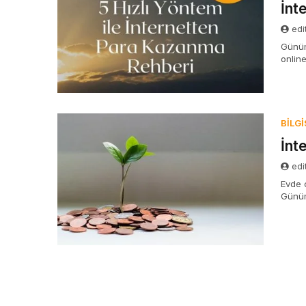
İnt
edi
Günüm
onlin
çalış
BILG
İnt
edi
Evde ç
Günüm