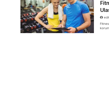
Fit
Ula
edi
Fitne
korum