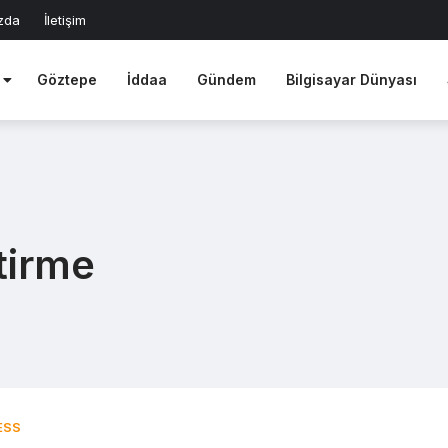
zda
İletişim
Göztepe
İddaa
Gündem
Bilgisayar Dünyası
tirme
ESS