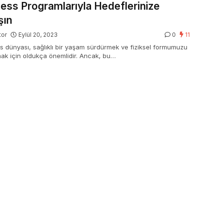
ness Programlarıyla Hedeflerinize
şın
tor
Eylül 20, 2023
0
11
ss dünyası, sağlıklı bir yaşam sürdürmek ve fiziksel formumuzu
ak için oldukça önemlidir. Ancak, bu…