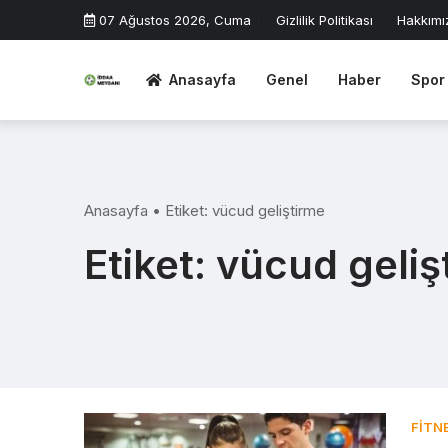
Skip
07 Ağustos 2026, Cuma
Gizlilik Politikası
Hakkımı
to
content
Anasayfa
Genel
Haber
Spor
Anasayfa
•
Etiket:
vücud geliştirme
Etiket:
vücud geliş
FITN