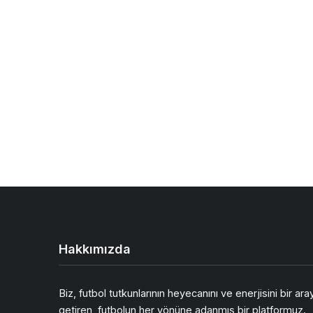
Hakkımızda
Biz, futbol tutkunlarının heyecanını ve enerjisini bir ara
getiren, futbolun her yönüne adanmış bir platformuz.