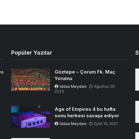
Popüler Yazılar
S
Göztepe – Çorum Fk. Maç
ya
Yorumu
İddaa Meydanı
Ağustos 29,
2023
Age of Empires 4 bu hafta
sonu herkesi savaşa ediyor
İddaa Meydanı
Eylül 16, 2021