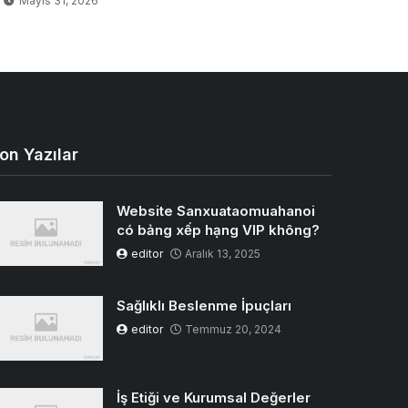
Mayıs 31, 2026
on Yazılar
Website Sanxuataomuahanoi
có bảng xếp hạng VIP không?
editor
Aralık 13, 2025
Sağlıklı Beslenme İpuçları
editor
Temmuz 20, 2024
İş Etiği ve Kurumsal Değerler